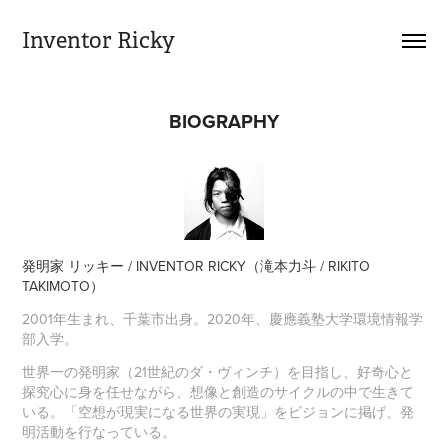
Inventor Ricky
BIOGRAPHY
発明家 リッキー / INVENTOR RICKY（滝本力斗 / RIKITO
TAKIMOTO）
2001年生まれ、千葉市出身。2020年、慶應義塾大学環境情報学
部入学。
世界一の発明家（21世紀のダ・ヴィンチ）を目指し、好奇心と
探究心に身を任せながら、想像と創造のサイクルの中で生きて
いる。「空想が現実になる世界の実現」をビジョンに掲げ、発
明活動を行なっている。