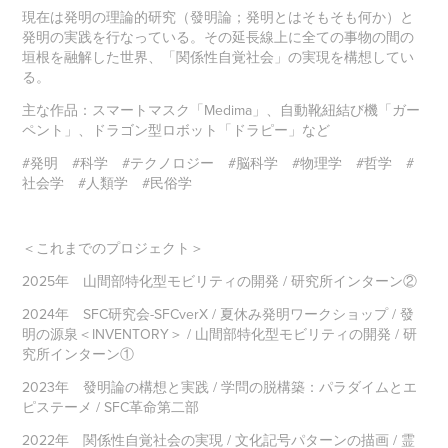
現在は発明の理論的研究（發明論；発明とはそもそも何か）と
発明の実践を行なっている。その延長線上に全ての事物の間の
垣根を融解した世界、「関係性自覚社会」の実現を構想してい
る。
主な作品：スマートマスク「Medima」、自動靴紐結び機「ガー
ペント」、ドラゴン型ロボット「ドラピー」など
#発明 #科学 #テクノロジー #脳科学 #物理学 #哲学 #
社会学 #人類学 #民俗学
＜これまでのプロジェクト＞
2025年 山間部特化型モビリティの開発 / 研究所インターン②
2024年 SFC研究会-SFCverX / 夏休み発明ワークショップ / 發
明の源泉＜INVENTORY＞ / 山間部特化型モビリティの開発 / 研
究所インターン①
2023年 發明論の構想と実践 / 学問の脱構築：パラダイムとエ
ピステーメ / SFC革命第二部
2022年 関係性自覚社会の実現 / 文化記号パターンの描画 / 霊