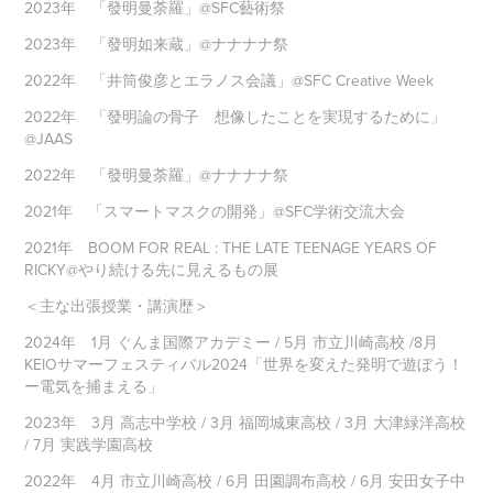
2023年 「發明曼荼羅」@SFC藝術祭
2023年 「發明如来蔵」@ナナナナ祭
2022年 「井筒俊彦とエラノス会議」@SFC Creative Week
2022年 「發明論の骨子 想像したことを実現するために」
@JAAS
2022年 「發明曼荼羅」@ナナナナ祭
2021年 「スマートマスクの開発」@SFC学術交流大会
2021年 BOOM FOR REAL : THE LATE TEENAGE YEARS OF
RICKY@やり続ける先に見えるもの展
＜主な出張授業・講演歴＞
2024年 1月 ぐんま国際アカデミー / 5月 市立川崎高校 /8月
KEIOサマーフェスティバル2024「世界を変えた発明で遊ぼう！
ー電気を捕まえる」
2023年 3月 高志中学校 / 3月 福岡城東高校 / 3月 大津緑洋高校
/ 7月 実践学園高校
2022年 4月 市立川崎高校 / 6月 田園調布高校 / 6月 安田女子中